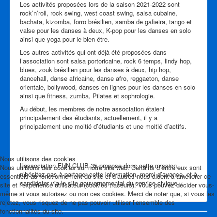
Les activités proposées lors de la saison 2021-2022 sont
rock’n’roll, rock swing, west coast swing, salsa cubaine,
bachata, kizomba, forro brésilien, samba de gafieira, tango et
valse pour les danses à deux, K-pop pour les danses en solo
ainsi que yoga pour le bien être.
Les autres activités qui ont déjà été proposées dans
l’association sont salsa portoricaine, rock 6 temps, lindy hop,
blues, zouk brésilien pour les danses à deux, hip hop,
dancehall, danse africaine, danse afro, reggaeton, danse
orientale, bollywood, danses en lignes pour les danses en solo
ainsi que fitness, zumba, Pilates et sophrologie.
Au début, les membres de notre association étaient
principalement des étudiants, actuellement, il y a
principalement une moitié d’étudiants et une moitié d’actifs.
Nous utilisons des cookies
L’association FUN CLUB 35 propose donc cette mission,
Nous utilisons des cookies sur notre site web. Certains d’entre eux sont
n’hésitez pas à partager cette information, merci d’avance, et à
essentiels au fonctionnement du site et d’autres nous aident à améliorer ce
candidater via le site gouvernemental du service civique.
site et l’expérience utilisateur (cookies traceurs). Vous pouvez décider vous-
même si vous autorisez ou non ces cookies. Merci de noter que, si vous les
rejetez, vous risquez de ne pas pouvoir utiliser l’ensemble des
fonctionnalités du site.