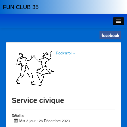
FUN CLUB 35
Accueil
Planning
Tarifs
Rock'n'roll
Tarifs
Réductions
Lieux
Evénements
Service civique
Profs
Détails
Histoire
Mis à jour : 26 Décembre 2023
Association