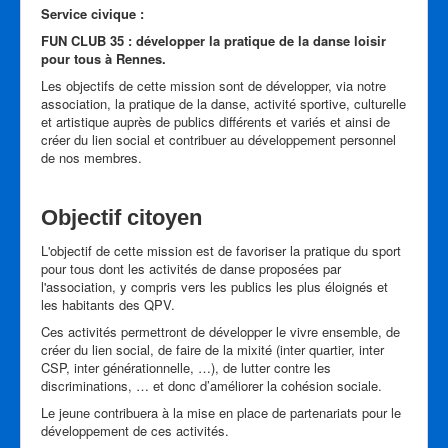
Service civique :
Statuts
FUN CLUB 35 : développer la pratique de la danse loisir
pour tous à Rennes.
Règlement intérieur
Les objectifs de cette mission sont de développer, via notre
association, la pratique de la danse, activité sportive, culturelle
Foire aux questions
et artistique auprès de publics différents et variés et ainsi de
créer du lien social et contribuer au développement personnel
Service civique
de nos membres.
Connexion
Objectif citoyen
Partenaires
L'objectif de cette mission est de favoriser la pratique du sport
Contact
pour tous dont les activités de danse proposées par
l'association, y compris vers les publics les plus éloignés et
les habitants des QPV.
Ces activités permettront de développer le vivre ensemble, de
créer du lien social, de faire de la mixité (inter quartier, inter
CSP, inter générationnelle, …), de lutter contre les
discriminations, … et donc d’améliorer la cohésion sociale.
Le jeune contribuera à la mise en place de partenariats pour le
développement de ces activités.