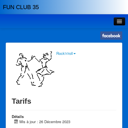
FUN CLUB 35
Accueil
Planning
Tarifs
Rock'n'roll
Tarifs
Réductions
Lieux
Evénements
Tarifs
Profs
Détails
Histoire
Mis à jour : 26 Décembre 2023
Association