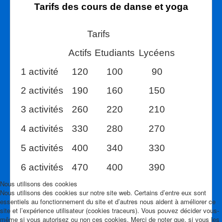
Tarifs des cours de danse et yoga
Statuts
Tarifs
Règlement intérieur
Actifs
Etudiants
Lycéens
Foire aux questions
1 activité
120
100
90
Service civique
2 activités
190
160
150
Connexion
3 activités
260
220
210
Partenaires
4 activités
330
280
270
Contact
5 activités
400
340
330
6 activités
470
400
390
Nous utilisons des cookies
Nous utilisons des cookies sur notre site web. Certains d’entre eux sont
essentiels au fonctionnement du site et d’autres nous aident à améliorer ce
site et l’expérience utilisateur (cookies traceurs). Vous pouvez décider vous-
même si vous autorisez ou non ces cookies. Merci de noter que, si vous les