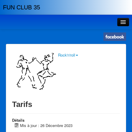
FUN CLUB 35
Accueil
Planning
Tarifs
Rock'n'roll
Tarifs
Réductions
Lieux
Evénements
Tarifs
Profs
Détails
Histoire
Mis à jour : 26 Décembre 2023
Association