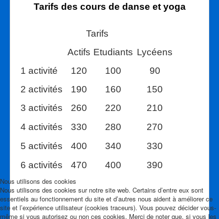
Tarifs des cours de danse et yoga
Statuts
Tarifs
Règlement intérieur
Actifs
Etudiants
Lycéens
Foire aux questions
1 activité
120
100
90
Service civique
2 activités
190
160
150
Connexion
3 activités
260
220
210
Partenaires
4 activités
330
280
270
Contact
5 activités
400
340
330
6 activités
470
400
390
Nous utilisons des cookies
Nous utilisons des cookies sur notre site web. Certains d’entre eux sont
essentiels au fonctionnement du site et d’autres nous aident à améliorer ce
site et l’expérience utilisateur (cookies traceurs). Vous pouvez décider vous-
même si vous autorisez ou non ces cookies. Merci de noter que, si vous les